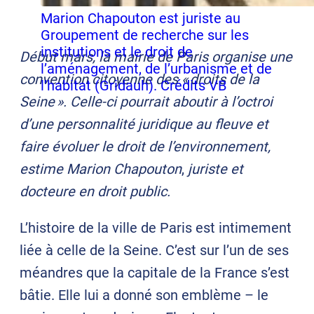
Marion Chapouton est juriste au
Groupement de recherche sur les
institutions et le droit de
Début mars, la mairie de Paris organise une
l’aménagement, de l’urbanisme et de
convention citoyenne des « droits de la
l’habitat (Gridauh). Crédits VB
Seine ». Celle-ci pourrait aboutir à l’octroi
d’une personnalité juridique au fleuve et
faire évoluer le droit de l’environnement,
estime Marion Chapouton
,
juriste et
docteure en droit public.
L’histoire de la ville de Paris est intimement
liée à celle de la Seine. C’est sur l’un de ses
méandres que la capitale de la France s’est
bâtie. Elle lui a donné son emblème – le