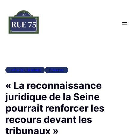
Aller
au
contenu
Le Pari(s) du mieux
Préserver
« La reconnaissance
juridique de la Seine
pourrait renforcer les
recours devant les
tribunaux »